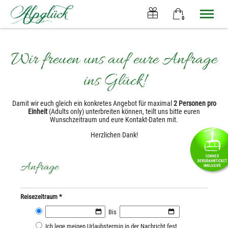
0
×
Warenkorb ist leer
Wir freuen uns auf eure Anfrage
Alpglück
Ferienwohnungen
ins Glück!
Oberstdorf
Info & Service
Damit wir euch gleich ein konkretes Angebot für maximal
2 Personen pro
Einheit
(Adults only) unterbreiten können, teilt uns bitte euren
Wunschzeitraum und eure Kontakt-Daten mit.
Tel.
+49 8322 6797
Herzlichen Dank!
Anfrage
Reisezeitraum *
Bis
Ich lege meinen Urlaubstermin in der Nachricht fest